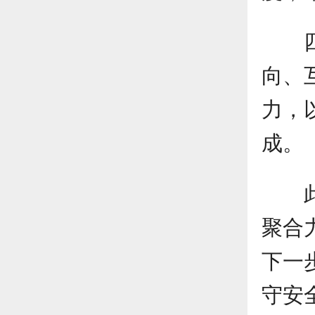
向、
力，
成。
聚合
下一
守安