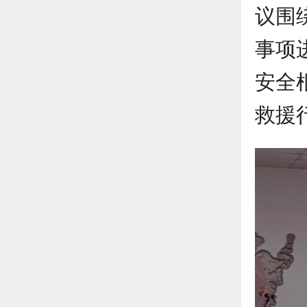
议围
事项
安全
救援