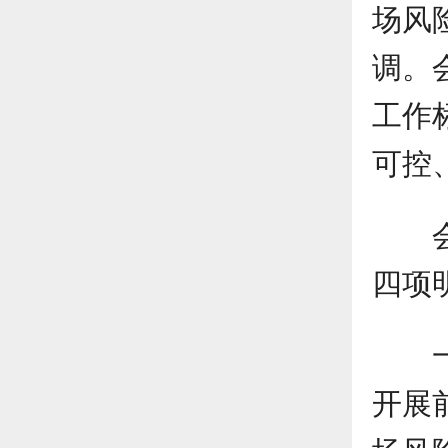
场风
调。
工作
可控
四项
开展