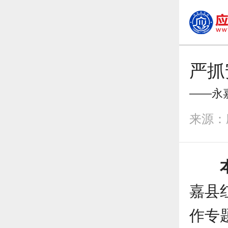
严抓
——永
来源：应急
嘉县
作专