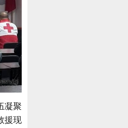
伍凝聚
救援现