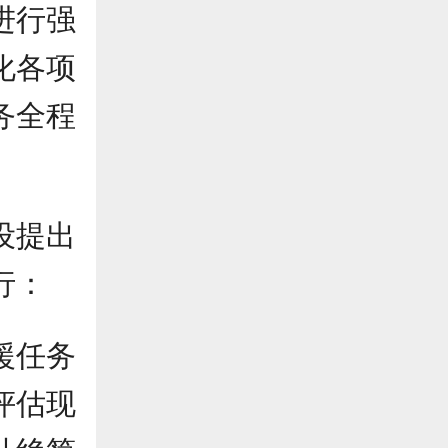
进行强
化各项
务全程
设提出
行：
援任务
评估现