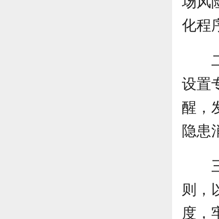
场风
化程
设置
醒，
隐患
则，
度，