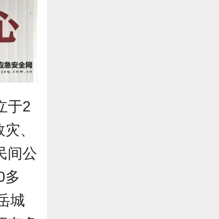
立于2
救灾、
民间公
0多
岳城