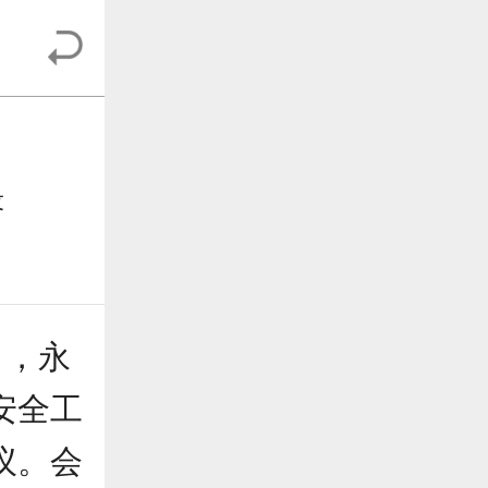
设
日，永
安全工
议。会