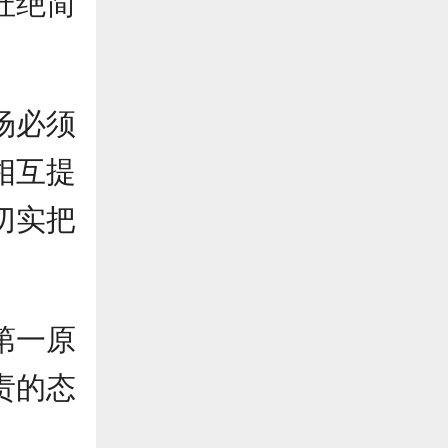
杜绝简
场必须
相互提
切实把
第一原
责的态