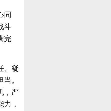
心同
战斗
满完
任、凝
担当。
机，严
能力，