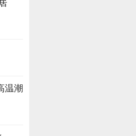
居
高温潮