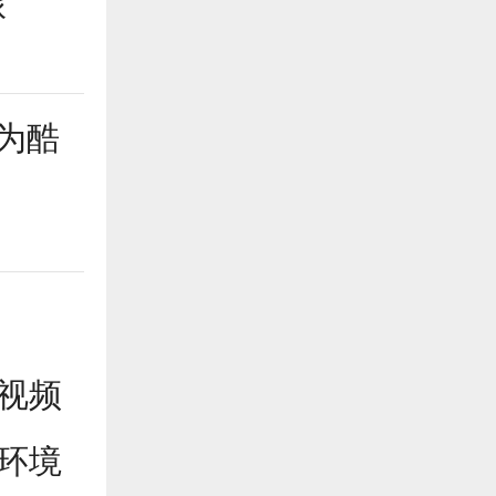
旅
为酷
视频
环境