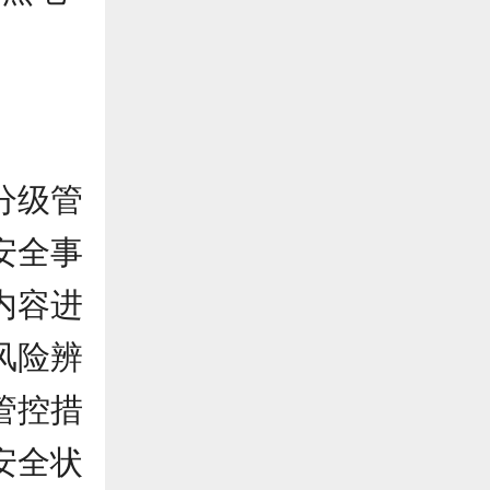
分级管
安全事
内容进
风险辨
管控措
安全状