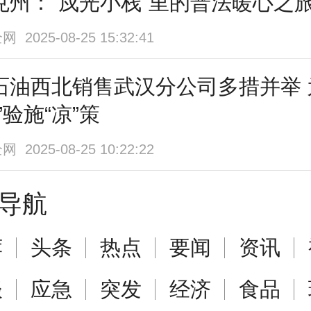
克州：“戍光小栈”里的普法暖心之
2025-08-25 15:32:41
石油西北销售武汉分公司多措并举 
”验施“凉”策
2025-08-25 10:22:22
导航
荐
头条
热点
要闻
资讯
谈
应急
突发
经济
食品