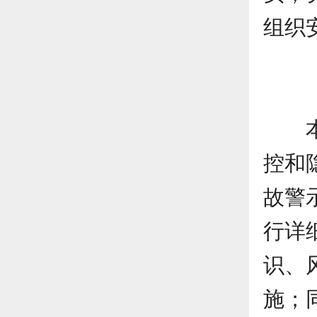
组织
控和
故警
行详
识、
施；