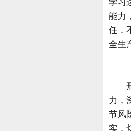
学习
能力
任，
全生
力，
节风
实，