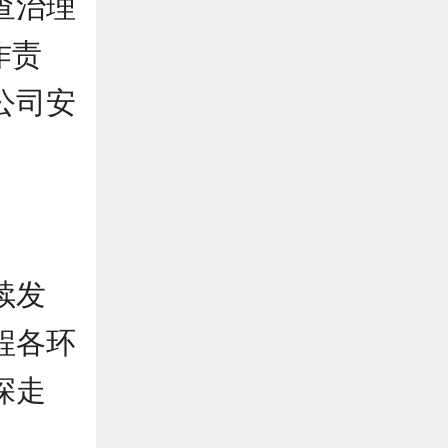
查治理
作责
公司安
续发
程各环
深走
。