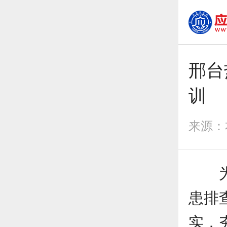
邢台
训
来源：本网
患排
实，