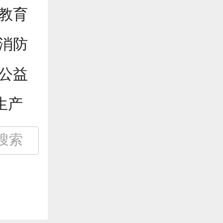
教育
消防
公益
生产
搜索