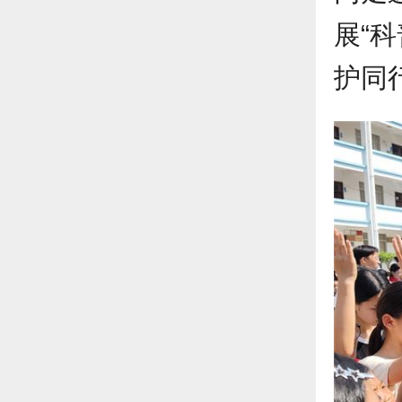
展“
护同