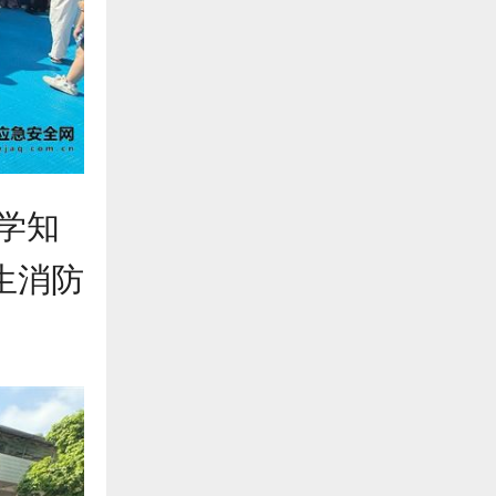
学知
生消防