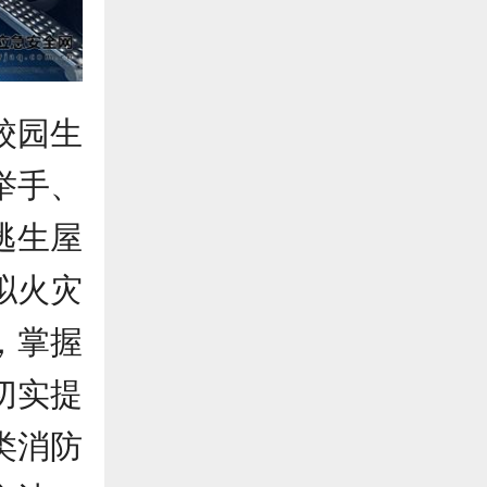
校园生
举手、
逃生屋
拟火灾
，掌握
切实提
类消防