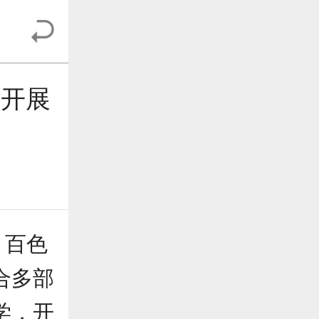
业开展
、百色
合多部
学，开