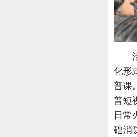
化形
普课
普短
日常
础消