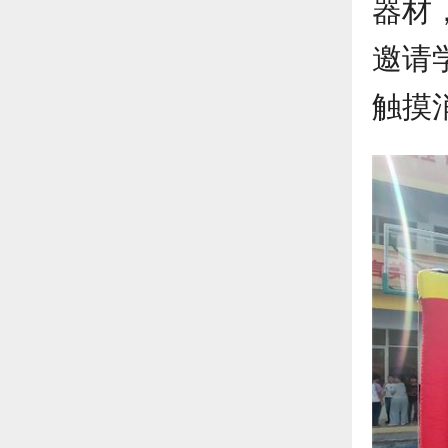
器材
邀请
触摸