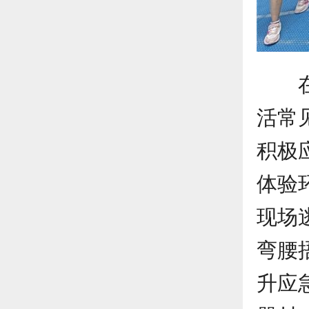
活常
积极
体验
现场
弯腰
升应