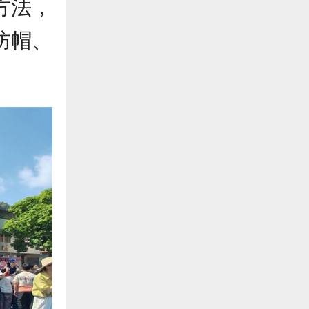
方法，
防帽、