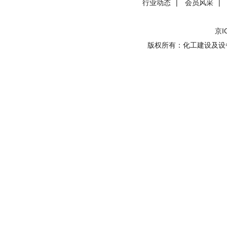
行业动态
|
会员风采
|
京I
版权所有：化工建设及设备检维修安全